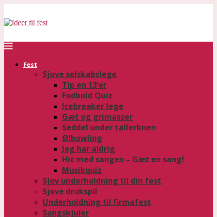
Fest
Sjove selskabslege
Tip en 13’er
Fodbold Quiz
Icebreaker lege
Gæt og grimasser
Seddel under tallerknen
Ølbowling
Jeg har aldrig
Hit med sangen – Gæt en sang!
Musikquiz
Sjov underholdning til din fest
Sjove drukspil
Underholdning til firmafest
Sangskjuler