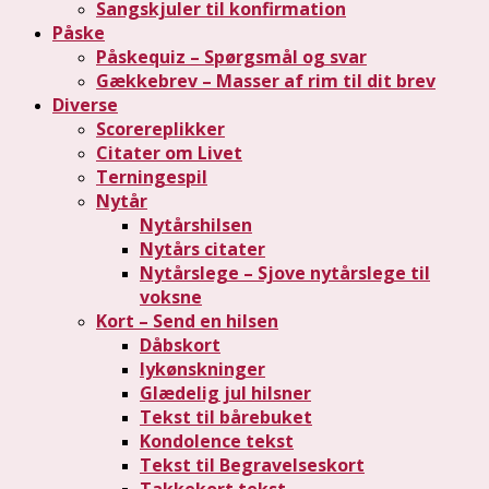
Sangskjuler til konfirmation
Påske
Påskequiz – Spørgsmål og svar
Gækkebrev – Masser af rim til dit brev
Diverse
Scorereplikker
Citater om Livet
Terningespil
Nytår
Nytårshilsen
Nytårs citater
Nytårslege – Sjove nytårslege til
voksne
Kort – Send en hilsen
Dåbskort
lykønskninger
Glædelig jul hilsner
Tekst til bårebuket
Kondolence tekst
Tekst til Begravelseskort
Takkekort tekst