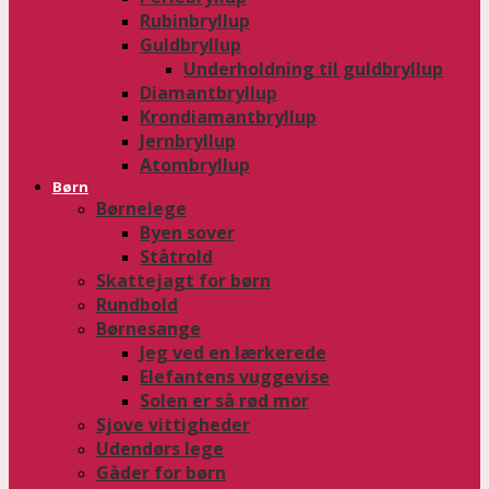
Rubinbryllup
Guldbryllup
Underholdning til guldbryllup
Diamantbryllup
Krondiamantbryllup
Jernbryllup
Atombryllup
Børn
Børnelege
Byen sover
Ståtrold
Skattejagt for børn
Rundbold
Børnesange
Jeg ved en lærkerede
Elefantens vuggevise
Solen er så rød mor
Sjove vittigheder
Udendørs lege
Gåder for børn