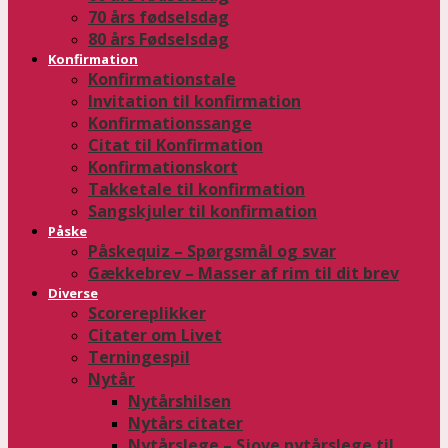
70 års fødselsdag
80 års Fødselsdag
Konfirmation
Konfirmationstale
Invitation til konfirmation
Konfirmationssange
Citat til Konfirmation
Konfirmationskort
Takketale til konfirmation
Sangskjuler til konfirmation
Påske
Påskequiz – Spørgsmål og svar
Gækkebrev – Masser af rim til dit brev
Diverse
Scorereplikker
Citater om Livet
Terningespil
Nytår
Nytårshilsen
Nytårs citater
Nytårslege – Sjove nytårslege til