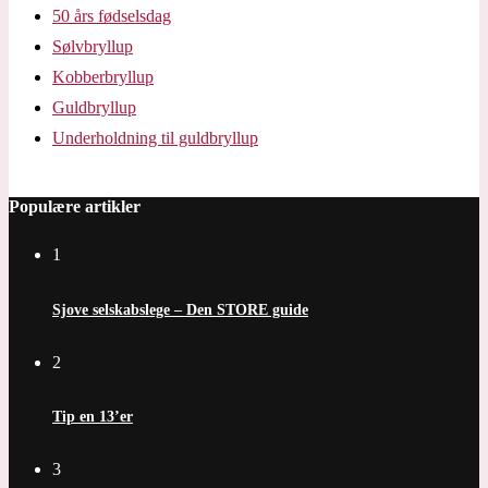
50 års fødselsdag
Sølvbryllup
Kobberbryllup
Guldbryllup
Underholdning til guldbryllup
Populære artikler
1
Sjove selskabslege – Den STORE guide
2
Tip en 13’er
3