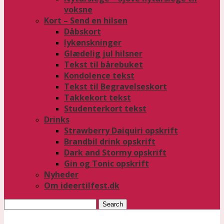
voksne
Kort – Send en hilsen
Dåbskort
lykønskninger
Glædelig jul hilsner
Tekst til bårebuket
Kondolence tekst
Tekst til Begravelseskort
Takkekort tekst
Studenterkort tekst
Drinks
Strawberry Daiquiri opskrift
Brandbil drink opskrift
Dark and Stormy opskrift
Gin og Tonic opskrift
Nyheder
Om ideertilfest.dk
Search