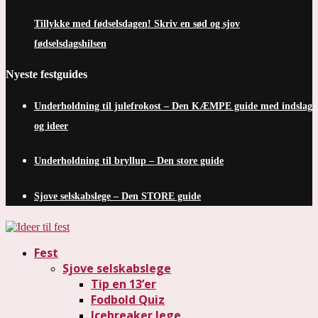
Tillykke med fødselsdagen! Skriv en sød og sjov
fødselsdagshilsen
Nyeste festguides
Underholdning til julefrokost – Den KÆMPE guide med indslag
og ideer
Underholdning til bryllup – Den store guide
Sjove selskabslege – Den STORE guide
Fest
Sjove selskabslege
Tip en 13’er
Fodbold Quiz
Icebreaker lege