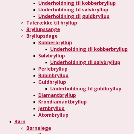
Underholdning til kobberbryllup
Underholdning til sølvbryllup
Underholdning til guldbryllup
Talerække til bryllup
Bryllupssange
Bryllupsdage
Kobberbryllup
Underholdning til kobberbryllup
Sølvbryllup
Underholdning til sølvbryllup
Perlebryllup
Rubinbryllup
Guldbryllup
Underholdning til guldbryllup
Diamantbryllup
Krondiamantbryllup
Jernbryllup
Atombryllup
Børn
Børnelege