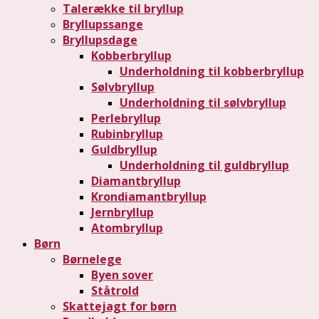
Talerække til bryllup
Bryllupssange
Bryllupsdage
Kobberbryllup
Underholdning til kobberbryllup
Sølvbryllup
Underholdning til sølvbryllup
Perlebryllup
Rubinbryllup
Guldbryllup
Underholdning til guldbryllup
Diamantbryllup
Krondiamantbryllup
Jernbryllup
Atombryllup
Børn
Børnelege
Byen sover
Ståtrold
Skattejagt for børn