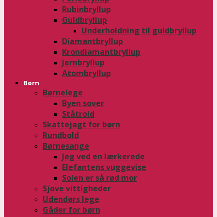
Rubinbryllup
Guldbryllup
Underholdning til guldbryllup
Diamantbryllup
Krondiamantbryllup
Jernbryllup
Atombryllup
Børn
Børnelege
Byen sover
Ståtrold
Skattejagt for børn
Rundbold
Børnesange
Jeg ved en lærkerede
Elefantens vuggevise
Solen er så rød mor
Sjove vittigheder
Udendørs lege
Gåder for børn