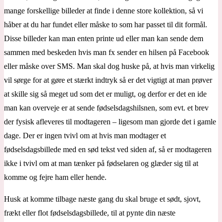
mange forskellige billeder at finde i denne store kollektion, så vi
håber at du har fundet eller måske to som har passet til dit formål.
Disse billeder kan man enten printe ud eller man kan sende dem
sammen med beskeden hvis man fx sender en hilsen på Facebook
eller måske over SMS. Man skal dog huske på, at hvis man virkelig
vil sørge for at gøre et stærkt indtryk så er det vigtigt at man prøver
at skille sig så meget ud som det er muligt, og derfor er det en ide
man kan overveje er at sende fødselsdagshilsnen, som evt. et brev
der fysisk afleveres til modtageren – ligesom man gjorde det i gamle
dage. Der er ingen tvivl om at hvis man modtager et
fødselsdagsbillede med en sød tekst ved siden af, så er modtageren
ikke i tvivl om at man tænker på fødselaren og glæder sig til at
komme og fejre ham eller hende.
Husk at komme tilbage næste gang du skal bruge et sødt, sjovt,
frækt eller flot fødselsdagsbillede, til at pynte din næste