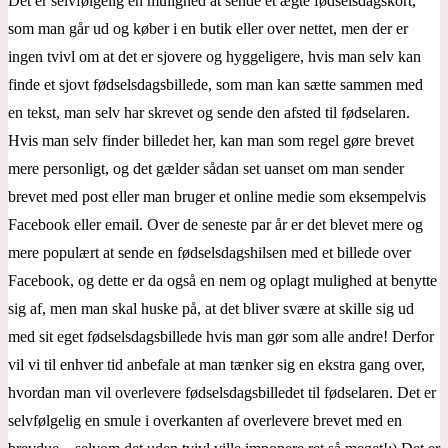
Det er selvfølgelig en mulighed at sende et ægte fødselsdagskort,
som man går ud og køber i en butik eller over nettet, men der er
ingen tvivl om at det er sjovere og hyggeligere, hvis man selv kan
finde et sjovt fødselsdagsbillede, som man kan sætte sammen med
en tekst, man selv har skrevet og sende den afsted til fødselaren.
Hvis man selv finder billedet her, kan man som regel gøre brevet
mere personligt, og det gælder sådan set uanset om man sender
brevet med post eller man bruger et online medie som eksempelvis
Facebook eller email. Over de seneste par år er det blevet mere og
mere populært at sende en fødselsdagshilsen med et billede over
Facebook, og dette er da også en nem og oplagt mulighed at benytte
sig af, men man skal huske på, at det bliver svære at skille sig ud
med sit eget fødselsdagsbillede hvis man gør som alle andre! Derfor
vil vi til enhver tid anbefale at man tænker sig en ekstra gang over,
hvordan man vil overlevere fødselsdagsbilledet til fødselaren. Det er
selvfølgelig en smule i overkanten af overlevere brevet med en