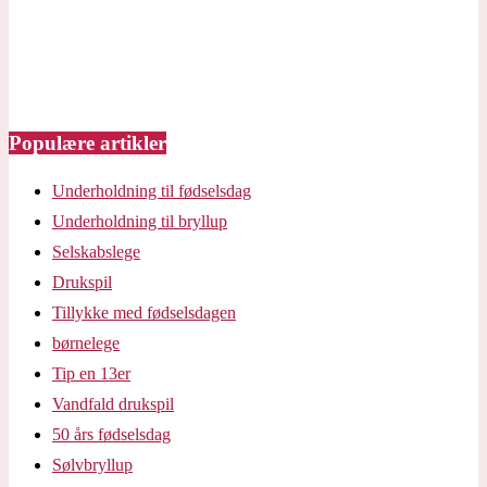
Populære artikler
Underholdning til fødselsdag
Underholdning til bryllup
Selskabslege
Drukspil
Tillykke med fødselsdagen
børnelege
Tip en 13er
Vandfald drukspil
50 års fødselsdag
Sølvbryllup