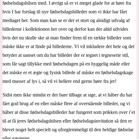
fødselsdagshilsen med. I øvrigt så er vi meget glade for at høre fra
hvis I har forslag til nye fødselsdagsbilleder som vi ikke har fået
medtaget her. Som man kan se er der et stort og alsidigt udvalg af
billederne i kollektionen her over og derfor kan der altid udvides
hvis det nu skulle ske at man finder frem til en række billeder som
måske ikke er at finde på billederne. Vi vil inkludere det hele og det
betyder at uanset om du har billeder der er tegnet i tegneserie stil,
som får sagt tillykke med fødselsdagen på en hyggelig måde eller
det måske er et ægte og fysisk billede af måske en fødselsdagskage
med masser af lys i, så vil vi hellere end gerne høre fra jer!
Sidst men ikke mindst er der bare tilbage at sige, at vi håber du har
fået god brug af en eller måske flere af overstående billeder, og vi
håber at disse fødselsdagsbilleder har fungeret som prikken over i’et
til at få jeres fødselsdagshilsen eller fødselsdagsinvitation så den er
blevet noget helt specielt og uforglemmeligt til den heldige fødselar
eller gæsterne.