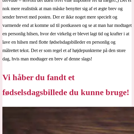
brevdue – selvom det uden tvivl ville imponere ret så meget!;) Det er
nok mere realistisk at man måske benytter sig af et ægte brev og
sender brevet med posten. Der er ikke noget mere specielt og
varmende end at komme ud til postkassen og se at man har modtaget
en personlig hilsen, hvor der virkelig er blevet lagt tid og krafter i at
lave en hilsen med flotte fødselsdagsbilleder en personlig og
målrettet tekst. Det er som regel et af højdepunkterne på den store
dag, hvis man modtager en brev af denne slags!
Vi håber du fandt et
fødselsdagsbillede du kunne bruge!