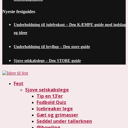
Nyeste festguides
Underholdning til julefrokost – Den KÆMPE guide med indslag
og ideer
Underholdning til bryllup – Den store guide
Sjove selskabslege – Den STORE guide
Fest
Sjove selskabslege
Tip en 13’er
Fodbold Quiz
Icebreaker lege
Gæt og grimasser
Seddel under tallerknen
Ølbowling