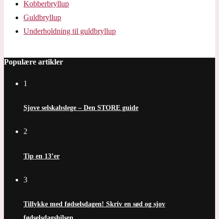
Kobberbryllup
Guldbryllup
Underholdning til guldbryllup
Populære artikler
1
Sjove selskabslege – Den STORE guide
2
Tip en 13’er
3
Tillykke med fødselsdagen! Skriv en sød og sjov
fødselsdagshilsen