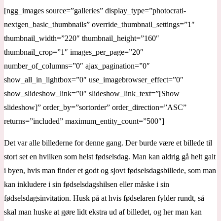
[ngg_images source=”galleries” display_type=”photocrati-
nextgen_basic_thumbnails” override_thumbnail_settings=”1″
thumbnail_width=”220″ thumbnail_height=”160″
thumbnail_crop=”1″ images_per_page=”20″
number_of_columns=”0″ ajax_pagination=”0″
show_all_in_lightbox=”0″ use_imagebrowser_effect=”0″
show_slideshow_link=”0″ slideshow_link_text=”[Show
slideshow]” order_by=”sortorder” order_direction=”ASC”
returns=”included” maximum_entity_count=”500″]
Det var alle billederne for denne gang. Der burde være et billede til
stort set en hvilken som helst fødselsdag. Man kan aldrig gå helt galt
i byen, hvis man finder et godt og sjovt fødselsdagsbillede, som man
kan inkludere i sin fødselsdagshilsen eller måske i sin
fødselsdagsinvitation. Husk på at hvis fødselaren fylder rundt, så
skal man huske at gøre lidt ekstra ud af billedet, og her man kan