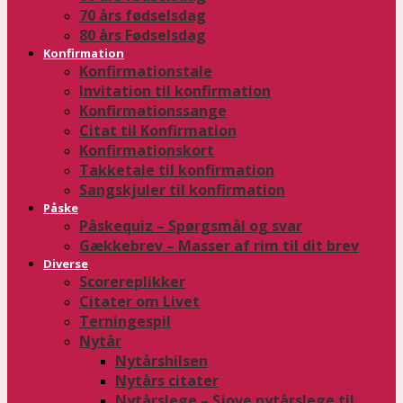
70 års fødselsdag
80 års Fødselsdag
Konfirmation
Konfirmationstale
Invitation til konfirmation
Konfirmationssange
Citat til Konfirmation
Konfirmationskort
Takketale til konfirmation
Sangskjuler til konfirmation
Påske
Påskequiz – Spørgsmål og svar
Gækkebrev – Masser af rim til dit brev
Diverse
Scorereplikker
Citater om Livet
Terningespil
Nytår
Nytårshilsen
Nytårs citater
Nytårslege – Sjove nytårslege til