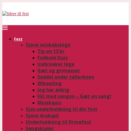
Fest
Sjove selskabslege
Tip en 13’er
Fodbold Quiz
Icebreaker lege
Gæt og grimasser
Seddel under tallerknen
Ølbowling
Jeg har aldrig
Hit med sangen – Gæt en sang!
Musikquiz
Sjov underholdning til din fest
Sjove drukspil
Underholdning til firmafest
Sangskjuler