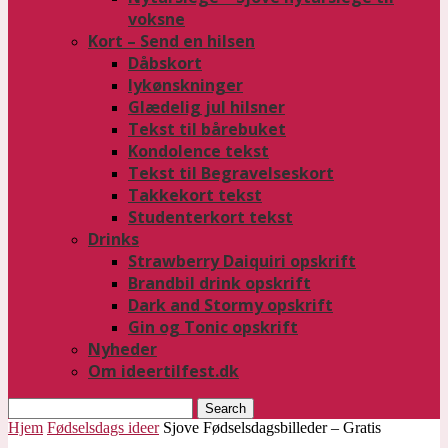
voksne
Kort – Send en hilsen
Dåbskort
lykønskninger
Glædelig jul hilsner
Tekst til bårebuket
Kondolence tekst
Tekst til Begravelseskort
Takkekort tekst
Studenterkort tekst
Drinks
Strawberry Daiquiri opskrift
Brandbil drink opskrift
Dark and Stormy opskrift
Gin og Tonic opskrift
Nyheder
Om ideertilfest.dk
Search
Hjem
Fødselsdags ideer
Sjove Fødselsdagsbilleder – Gratis