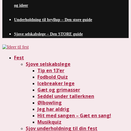
og ideer
Underholdning til bryllup – Den store guide
Sjove selskabslege – Den STORE guide
Fest
Sjove selskabslege
Tip en 13’er
Fodbold Quiz
Icebreaker lege
Gæt og grimasser
Seddel under tallerknen
Ølbowling
Jeg har aldrig
Hit med sangen – Gæt en sang!
Musikquiz
Sjov underholdning til din fest