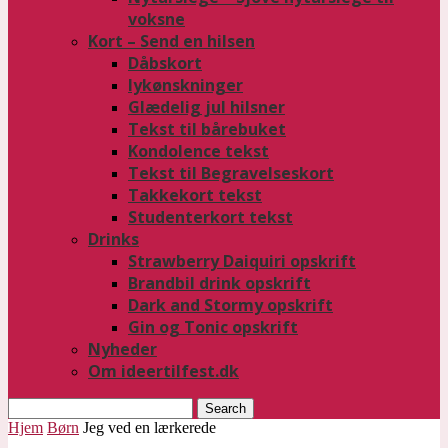
voksne
Kort – Send en hilsen
Dåbskort
lykønskninger
Glædelig jul hilsner
Tekst til bårebuket
Kondolence tekst
Tekst til Begravelseskort
Takkekort tekst
Studenterkort tekst
Drinks
Strawberry Daiquiri opskrift
Brandbil drink opskrift
Dark and Stormy opskrift
Gin og Tonic opskrift
Nyheder
Om ideertilfest.dk
Search
Hjem
Børn
Jeg ved en lærkerede