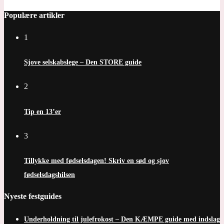
Populære artikler
1
Sjove selskabslege – Den STORE guide
2
Tip en 13’er
3
Tillykke med fødselsdagen! Skriv en sød og sjov
fødselsdagshilsen
Nyeste festguides
Underholdning til julefrokost – Den KÆMPE guide med indslag