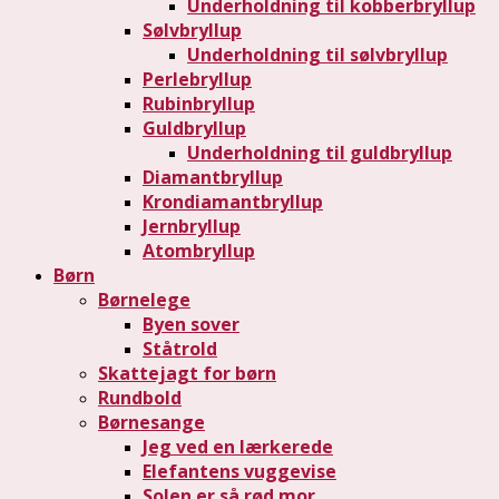
Underholdning til kobberbryllup
Sølvbryllup
Underholdning til sølvbryllup
Perlebryllup
Rubinbryllup
Guldbryllup
Underholdning til guldbryllup
Diamantbryllup
Krondiamantbryllup
Jernbryllup
Atombryllup
Børn
Børnelege
Byen sover
Ståtrold
Skattejagt for børn
Rundbold
Børnesange
Jeg ved en lærkerede
Elefantens vuggevise
Solen er så rød mor