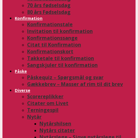
70 års fødselsdag
80 års Fødselsdag
Konfirmation
Konfirmationstale
Invitation til konfirmation
Konfirmationssange
Citat til Konfirmation
Konfirmationskort
Takketale til konfirmation
Sangskjuler til konfirmation
Påske
Påskequiz – Spørgsmål og svar
Gækkebrev – Masser af rim til dit brev
Diverse
Scorereplikker
Citater om Livet
Terningespil
Nytår
Nytårshilsen
Nytårs citater
Nytårslege – Sjove nytårslege til