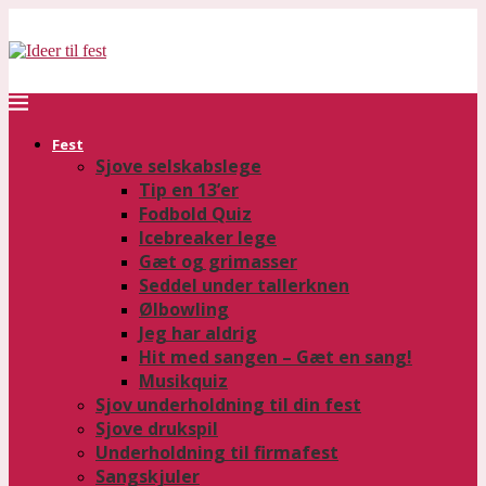
Fest
Sjove selskabslege
Tip en 13’er
Fodbold Quiz
Icebreaker lege
Gæt og grimasser
Seddel under tallerknen
Ølbowling
Jeg har aldrig
Hit med sangen – Gæt en sang!
Musikquiz
Sjov underholdning til din fest
Sjove drukspil
Underholdning til firmafest
Sangskjuler