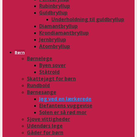
Rubinbryllup
Guldbryllup
Underholdning til guldbryllup
Diamantbryllup
Krondiamantbryllup
Jernbryllup
Atombryllup
Børn
Børnelege
Byen sover
Ståtrold
Skattejagt for børn
Rundbold
Børnesange
Jeg ved en lærkerede
Elefantens vuggevise
Solen er så rød mor
Sjove vittigheder
Udendørs lege
Gåder for børn