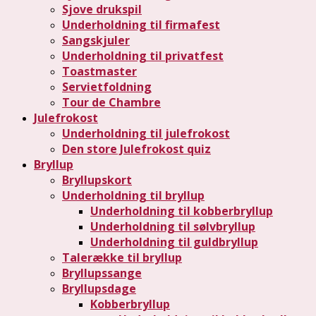
Sjove drukspil
Underholdning til firmafest
Sangskjuler
Underholdning til privatfest
Toastmaster
Servietfoldning
Tour de Chambre
Julefrokost
Underholdning til julefrokost
Den store Julefrokost quiz
Bryllup
Bryllupskort
Underholdning til bryllup
Underholdning til kobberbryllup
Underholdning til sølvbryllup
Underholdning til guldbryllup
Talerække til bryllup
Bryllupssange
Bryllupsdage
Kobberbryllup