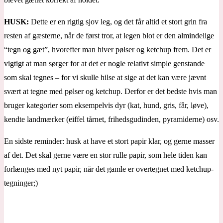
HUSK:
Dette er en rigtig sjov leg, og det får altid et stort grin fra
resten af gæsterne, når de først tror, at legen blot er den almindelige
“tegn og gæt”, hvorefter man hiver pølser og ketchup frem. Det er
vigtigt at man sørger for at det er nogle relativt simple genstande
som skal tegnes – for vi skulle hilse at sige at det kan være jævnt
svært at tegne med pølser og ketchup. Derfor er det bedste hvis man
bruger kategorier som eksempelvis dyr (kat, hund, gris, får, løve),
kendte landmærker (eiffel tårnet, frihedsgudinden, pyramiderne) osv.
En sidste reminder: husk at have et stort papir klar, og gerne masser
af det. Det skal gerne være en stor rulle papir, som hele tiden kan
forlænges med nyt papir, når det gamle er overtegnet med ketchup-
tegninger;)