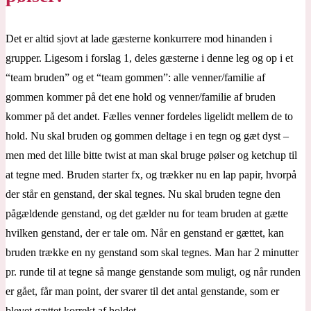
Det er altid sjovt at lade gæsterne konkurrere mod hinanden i
grupper. Ligesom i forslag 1, deles gæsterne i denne leg og op i et
“team bruden” og et “team gommen”: alle venner/familie af
gommen kommer på det ene hold og venner/familie af bruden
kommer på det andet. Fælles venner fordeles ligelidt mellem de to
hold. Nu skal bruden og gommen deltage i en tegn og gæt dyst –
men med det lille bitte twist at man skal bruge pølser og ketchup til
at tegne med. Bruden starter fx, og trækker nu en lap papir, hvorpå
der står en genstand, der skal tegnes. Nu skal bruden tegne den
pågældende genstand, og det gælder nu for team bruden at gætte
hvilken genstand, der er tale om. Når en genstand er gættet, kan
bruden trække en ny genstand som skal tegnes. Man har 2 minutter
pr. runde til at tegne så mange genstande som muligt, og når runden
er gået, får man point, der svarer til det antal genstande, som er
blevet gættet korrekt af holdet.