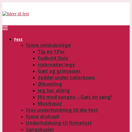
Fest
Sjove selskabslege
Tip en 13’er
Fodbold Quiz
Icebreaker lege
Gæt og grimasser
Seddel under tallerknen
Ølbowling
Jeg har aldrig
Hit med sangen – Gæt en sang!
Musikquiz
Sjov underholdning til din fest
Sjove drukspil
Underholdning til firmafest
Sangskjuler