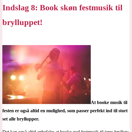
Indslag 8: Book skøn festmusik til
brylluppet!
At booke musik til
festen er også altid en mulighed, som passer perfekt ind til stort
set alle bryllupper.
Det kan også altid anbefales at booke god festmusik til jeres bryllup: