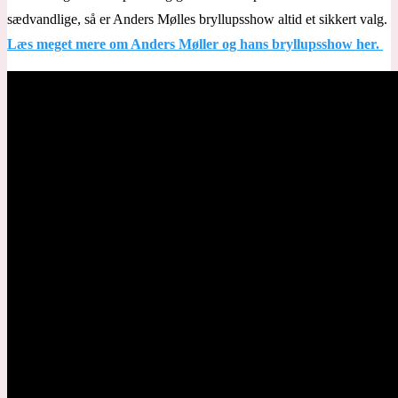
sædvandlige, så er Anders Mølles bryllupsshow altid et sikkert valg.
Læs meget mere om Anders Møller og hans bryllupsshow her.