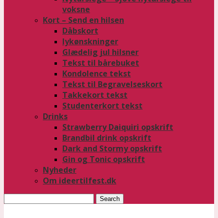
voksne
Kort – Send en hilsen
Dåbskort
lykønskninger
Glædelig jul hilsner
Tekst til bårebuket
Kondolence tekst
Tekst til Begravelseskort
Takkekort tekst
Studenterkort tekst
Drinks
Strawberry Daiquiri opskrift
Brandbil drink opskrift
Dark and Stormy opskrift
Gin og Tonic opskrift
Nyheder
Om ideertilfest.dk
Search