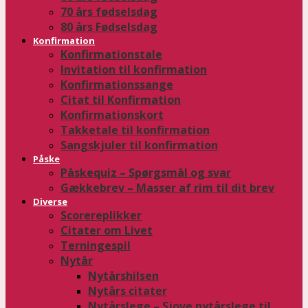
70 års fødselsdag
80 års Fødselsdag
Konfirmation
Konfirmationstale
Invitation til konfirmation
Konfirmationssange
Citat til Konfirmation
Konfirmationskort
Takketale til konfirmation
Sangskjuler til konfirmation
Påske
Påskequiz – Spørgsmål og svar
Gækkebrev – Masser af rim til dit brev
Diverse
Scorereplikker
Citater om Livet
Terningespil
Nytår
Nytårshilsen
Nytårs citater
Nytårslege – Sjove nytårslege til