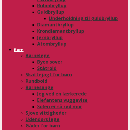
Rubinbryllup
Guldbryllup
Underholdning til guldbryllup
Diamantbryllup
Krondiamantbryllup
Jernbryllup
Atombryllup
Børn
Børnelege
Byen sover
Ståtrold
Skattejagt for børn
Rundbold
Børnesange
Jeg ved en lærkerede
Elefantens vuggevise
Solen er så rød mor
Sjove vittigheder
Udendørs lege
Gåder for børn