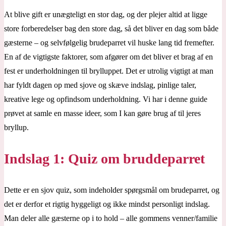
At blive gift er unægteligt en stor dag, og der plejer altid at ligge
store forberedelser bag den store dag, så det bliver en dag som både
gæsterne – og selvfølgelig brudeparret vil huske lang tid fremefter.
En af de vigtigste faktorer, som afgører om det bliver et brag af en
fest er underholdningen til brylluppet. Det er utrolig vigtigt at man
har fyldt dagen op med sjove og skæve indslag, pinlige taler,
kreative lege og opfindsom underholdning. Vi har i denne guide
prøvet at samle en masse ideer, som I kan gøre brug af til jeres
bryllup.
Indslag 1: Quiz om bruddeparret
Dette er en sjov quiz, som indeholder spørgsmål om brudeparret, og
det er derfor et rigtig hyggeligt og ikke mindst personligt indslag.
Man deler alle gæsterne op i to hold – alle gommens venner/familie