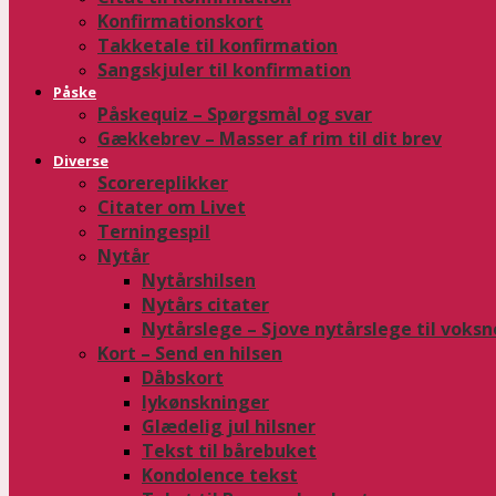
Konfirmationskort
Takketale til konfirmation
Sangskjuler til konfirmation
Påske
Påskequiz – Spørgsmål og svar
Gækkebrev – Masser af rim til dit brev
Diverse
Scorereplikker
Citater om Livet
Terningespil
Nytår
Nytårshilsen
Nytårs citater
Nytårslege – Sjove nytårslege til voksn
Kort – Send en hilsen
Dåbskort
lykønskninger
Glædelig jul hilsner
Tekst til bårebuket
Kondolence tekst