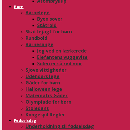
Atombryllup
Børn
Børnelege
Byen sover
Ståtrold
Skattejagt for børn
Rundbold
Børnesange
Jeg ved en lærkerede
Elefantens vuggevise
Solen er så rød mor
Sjove vittigheder
Udendørs lege
Gåder for børn
Halloween lege
Matematik Gåder
Olympiade for børn
Stoledans
Kongespil Regler
Fødselsdag
Underholdning til fødselsdag