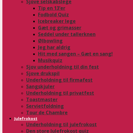
Sjove selskabslege
Tip en 13’er
Fodbold Quiz
Icebreaker lege
Gæt og grimasser
Seddel under tallerknen
Ølbowling
Jeg har aldrig
Hit med sangen – Gæt en sang!
Musikquiz
Sjov underholdning til din fest
Sjove drukspil
Underholdning til firmafest
Sangskjuler
Underholdning til privatfest
Toastmaster
Servietfoldning
Tour de Chambre
Julefrokost
Underholdning til julefrokost
Den store Julefrokost quiz