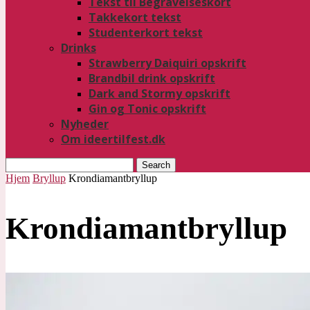
Tekst til Begravelseskort
Takkekort tekst
Studenterkort tekst
Drinks
Strawberry Daiquiri opskrift
Brandbil drink opskrift
Dark and Stormy opskrift
Gin og Tonic opskrift
Nyheder
Om ideertilfest.dk
Search
Hjem
Bryllup
Krondiamantbryllup
Krondiamantbryllup