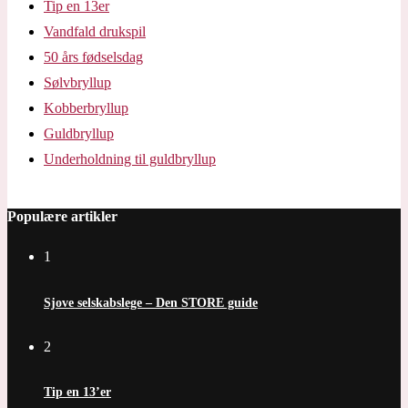
Tip en 13er
Vandfald drukspil
50 års fødselsdag
Sølvbryllup
Kobberbryllup
Guldbryllup
Underholdning til guldbryllup
Populære artikler
1
Sjove selskabslege – Den STORE guide
2
Tip en 13’er