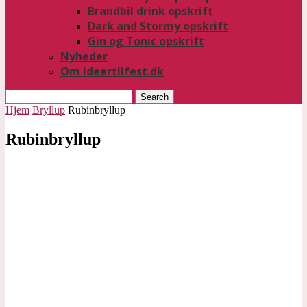
Brandbil drink opskrift
Dark and Stormy opskrift
Gin og Tonic opskrift
Nyheder
Om ideertilfest.dk
Search
Hjem
Bryllup
Rubinbryllup
Rubinbryllup