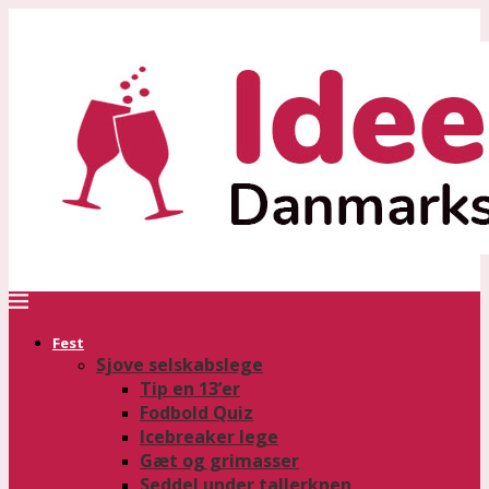
Fest
Sjove selskabslege
Tip en 13’er
Fodbold Quiz
Icebreaker lege
Gæt og grimasser
Seddel under tallerknen