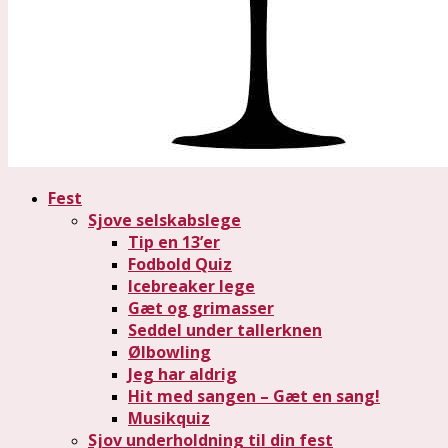
Fest
Sjove selskabslege
Tip en 13’er
Fodbold Quiz
Icebreaker lege
Gæt og grimasser
Seddel under tallerknen
Ølbowling
Jeg har aldrig
Hit med sangen – Gæt en sang!
Musikquiz
Sjov underholdning til din fest