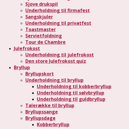
Sjove drukspil
Underholdning til firmafest
Sangskjuler
Underholdning til privatfest
Toastmaster
Servietfoldning
Tour de Chambre
Julefrokost
Underholdning til julefrokost
Den store Julefrokost quiz
Bryllup
Bryllupskort
Underholdning til bryllup
Underholdning til kobberbryllup
Underholdning til sølvbryllup
Underholdning til guldbryllup
Talerække til bryllup
Bryllupssange
Bryllupsdage
Kobberbryllup