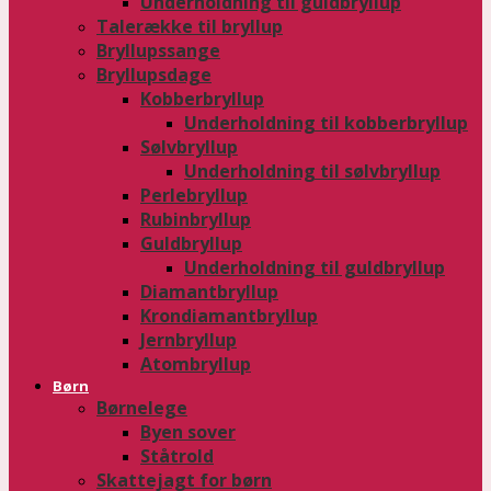
Underholdning til guldbryllup
Talerække til bryllup
Bryllupssange
Bryllupsdage
Kobberbryllup
Underholdning til kobberbryllup
Sølvbryllup
Underholdning til sølvbryllup
Perlebryllup
Rubinbryllup
Guldbryllup
Underholdning til guldbryllup
Diamantbryllup
Krondiamantbryllup
Jernbryllup
Atombryllup
Børn
Børnelege
Byen sover
Ståtrold
Skattejagt for børn