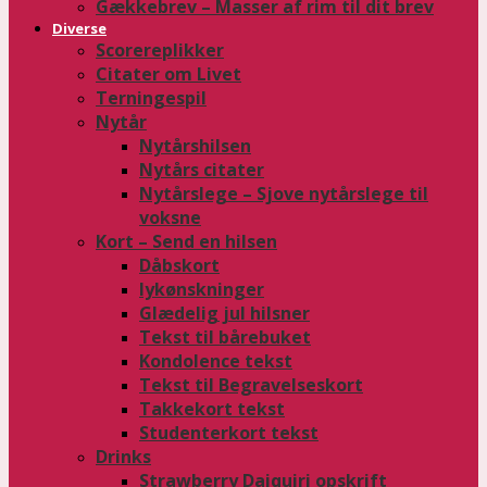
Gækkebrev – Masser af rim til dit brev
Diverse
Scorereplikker
Citater om Livet
Terningespil
Nytår
Nytårshilsen
Nytårs citater
Nytårslege – Sjove nytårslege til
voksne
Kort – Send en hilsen
Dåbskort
lykønskninger
Glædelig jul hilsner
Tekst til bårebuket
Kondolence tekst
Tekst til Begravelseskort
Takkekort tekst
Studenterkort tekst
Drinks
Strawberry Daiquiri opskrift