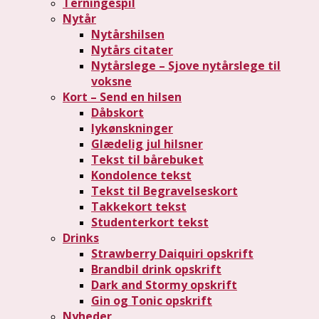
Terningespil
Nytår
Nytårshilsen
Nytårs citater
Nytårslege – Sjove nytårslege til
voksne
Kort – Send en hilsen
Dåbskort
lykønskninger
Glædelig jul hilsner
Tekst til bårebuket
Kondolence tekst
Tekst til Begravelseskort
Takkekort tekst
Studenterkort tekst
Drinks
Strawberry Daiquiri opskrift
Brandbil drink opskrift
Dark and Stormy opskrift
Gin og Tonic opskrift
Nyheder