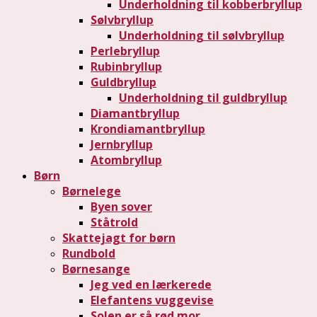
Underholdning til kobberbryllup
Sølvbryllup
Underholdning til sølvbryllup
Perlebryllup
Rubinbryllup
Guldbryllup
Underholdning til guldbryllup
Diamantbryllup
Krondiamantbryllup
Jernbryllup
Atombryllup
Børn
Børnelege
Byen sover
Ståtrold
Skattejagt for børn
Rundbold
Børnesange
Jeg ved en lærkerede
Elefantens vuggevise
Solen er så rød mor