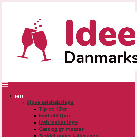
Fest
Sjove selskabslege
Tip en 13’er
Fodbold Quiz
Icebreaker lege
Gæt og grimasser
Seddel under tallerknen