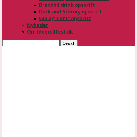
Brandbil drink opskrift
Dark and Stormy opskrift
Gin og Tonic opskrift
Nyheder
Om ideertilfest.dk
Search