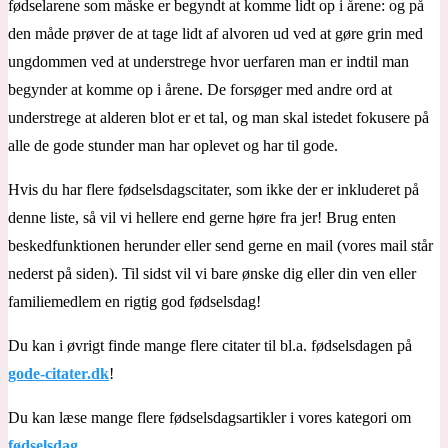
fødselarene som måske er begyndt at komme lidt op i årene: og på
den måde prøver de at tage lidt af alvoren ud ved at gøre grin med
ungdommen ved at understrege hvor uerfaren man er indtil man
begynder at komme op i årene. De forsøger med andre ord at
understrege at alderen blot er et tal, og man skal istedet fokusere på
alle de gode stunder man har oplevet og har til gode.
Hvis du har flere fødselsdagscitater, som ikke der er inkluderet på
denne liste, så vil vi hellere end gerne høre fra jer! Brug enten
beskedfunktionen herunder eller send gerne en mail (vores mail står
nederst på siden). Til sidst vil vi bare ønske dig eller din ven eller
familiemedlem en rigtig god fødselsdag!
Du kan i øvrigt finde mange flere citater til bl.a. fødselsdagen på
gode-citater.dk
!
Du kan læse mange flere fødselsdagsartikler i vores kategori om
fødselsdag
.