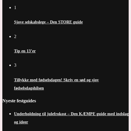
1
Sjove selskabslege – Den STORE guide
2
Tip en 13’er
3
Tillykke med fødselsdagen! Skriv en sød og sjov
fødselsdagshilsen
Nyeste festguides
Underholdning til julefrokost – Den KÆMPE guide med indslag
og ideer