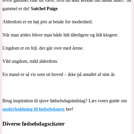
Hvor gammel ville du være, hvis du ikke kendte din sande alder? Så
gammel er du!
Satchel Paige
Alderdom er en høj pris at betale for modenhed.
Når man ældes bliver man både lidt tåbeligere og lidt klogere.
Ungdom er en fejl, der går over med årene.
Vild ungdom, mild alderdom.
En mand er så vis som sit hoved – ikke på antallet af sine år.
Brug inspiration til sjove fødselsdagsindslag? Læs vores guide om
underholdning til fødselsdagen
her!
Diverse fødselsdagscitater